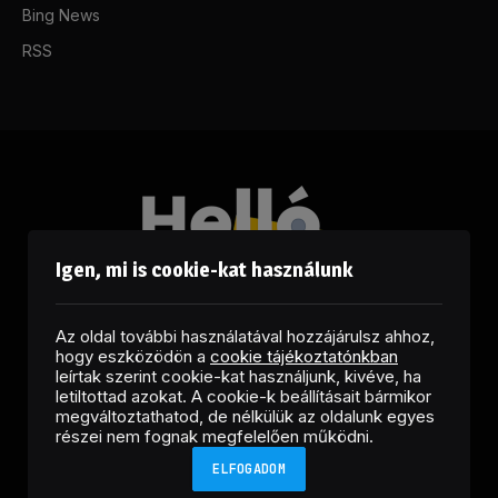
Bing News
RSS
Igen, mi is cookie-kat használunk
Az oldal további használatával hozzájárulsz ahhoz,
hogy eszközödön a
cookie tájékoztatónkban
leírtak szerint cookie-kat használjunk, kivéve, ha
letiltottad azokat. A cookie-k beállításait bármikor
megváltoztathatod, de nélkülük az oldalunk egyes
Facebook
LinkedIn
X
RSS
részei nem fognak megfelelően működni.
(Twitter)
ELFOGADOM
Copyright © 2026 Helló Sajtó! Üzleti Sajtószolgálat