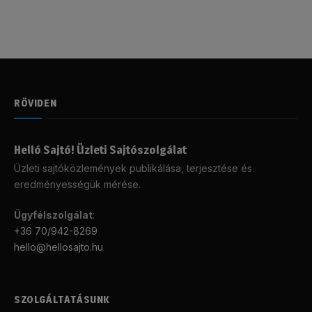
RÖVIDEN
Helló Sajtó! Üzleti Sajtószolgálat
Üzleti sajtóközlemények publikálása, terjesztése és
eredményességük mérése.
Ügyfélszolgálat
:
+36 70/942-8269
hello@hellosajto.hu
SZOLGÁLTATÁSUNK