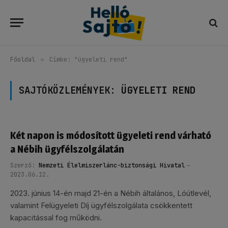
Főoldal
»
Címke: "ügyeleti rend"
SAJTÓKÖZLEMÉNYEK:
ÜGYELETI REND
Két napon is módosított ügyeleti rend várható
a Nébih ügyfélszolgálatán
Szerző:
Nemzeti Élelmiszerlánc-biztonsági Hivatal
2023.06.12.
2023. június 14-én majd 21-én a Nébih általános, Lóútlevél,
valamint Felügyeleti Díj ügyfélszolgálata csökkentett
kapacitással fog működni.