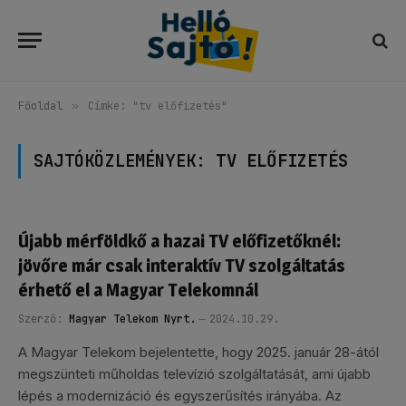
Főoldal
»
Címke: "tv előfizetés"
SAJTÓKÖZLEMÉNYEK:
TV ELŐFIZETÉS
Újabb mérföldkő a hazai TV előfizetőknél:
jövőre már csak interaktív TV szolgáltatás
érhető el a Magyar Telekomnál
Szerző:
Magyar Telekom Nyrt.
2024.10.29.
A Magyar Telekom bejelentette, hogy 2025. január 28-ától
megszünteti műholdas televízió szolgáltatását, ami újabb
lépés a modernizáció és egyszerűsítés irányába. Az