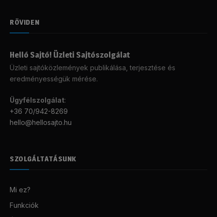
RÖVIDEN
Helló Sajtó! Üzleti Sajtószolgálat
Üzleti sajtóközlemények publikálása, terjesztése és
eredményességük mérése.
Ügyfélszolgálat
:
+36 70/942-8269
hello@hellosajto.hu
SZOLGÁLTATÁSUNK
Mi ez?
Funkciók