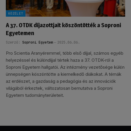
KÖZÉLET
A 37. OTDK díjazottjait köszöntötték a Soproni
Egyetemen
Szerző:
Soproni Egyetem
2025.06.06.
Pro Scientia Aranyéremmel, több első díjjal, számos egyéb
helyezéssel és különdíjjal tértek haza a 37. OTDK-ról a
Soproni Egyetem hallgatói. Az intézmény vezetősége külön
ünnepségen köszöntötte a kiemelkedő diákokat. A témák
az erdészet, a gazdaság a pedagógia és az innovációk
világából érkeztek, változatosan bemutatva a Soproni
Egyetem tudományterületeit.