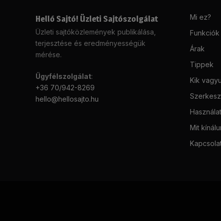
Mi ez?
Helló Sajtó! Üzleti Sajtószolgálat
Üzleti sajtóközlemények publikálása,
Funkciók
terjesztése és eredményességük
Árak
mérése.
Tippek
Ügyfélszolgálat
:
Kik vagy
+36 70/942-8269
Szerkeszt
hello@hellosajto.hu
Használat
Mit kínál
Kapcsola