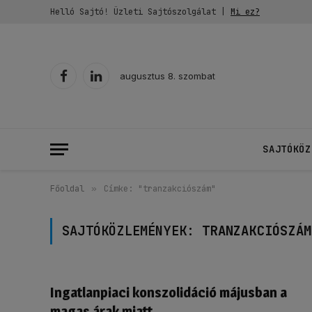
Helló Sajtó! Üzleti Sajtószolgálat |
Mi ez?
augusztus 8. szombat
Facebook
LinkedIn
SAJTÓKÖZ
Főoldal
»
Címke: "tranzakciószám"
SAJTÓKÖZLEMÉNYEK:
TRANZAKCIÓSZÁM
Ingatlanpiaci konszolidáció májusban a
magas árak miatt