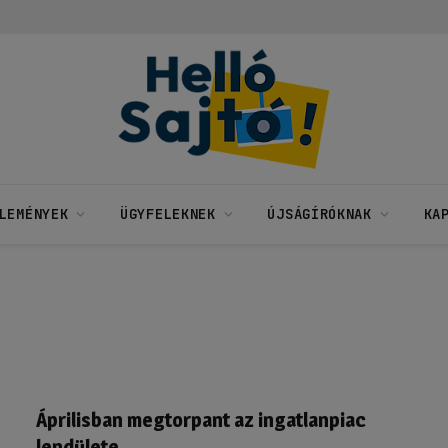
LEMÉNYEK
ÜGYFELEKNEK
ÚJSÁGÍRÓKNAK
KA
Áprilisban megtorpant az ingatlanpiac
lendülete