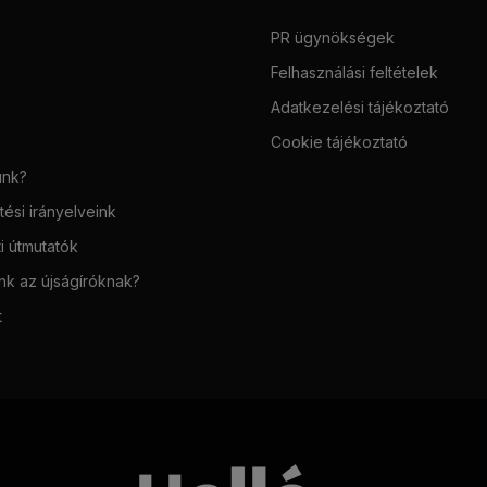
PR ügynökségek
Felhasználási feltételek
Adatkezelési tájékoztató
Cookie tájékoztató
unk?
ési irányelveink
i útmutatók
unk az újságíróknak?
t