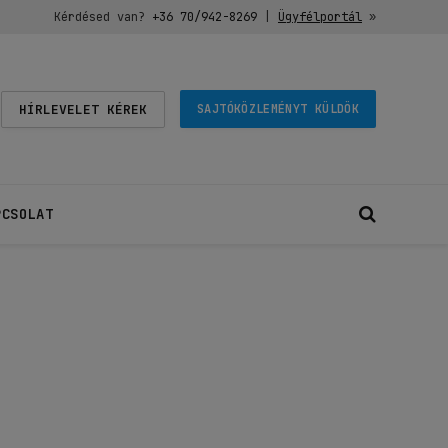
Kérdésed van?
+36 70/942-8269
|
Ügyfélportál
»
HÍRLEVELET KÉREK
SAJTÓKÖZLEMÉNYT KÜLDÖK
PCSOLAT