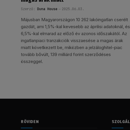
Szerző:
Duna House
2025.06.03.
Májusban Magyarországon 10 262 lakóingatlan cserélt
gazdát, ami 1,5%-kal kevesebb az áprilisi adatoknál, és
6,5%-kal elmarad az előző év azonos időszakától. Az
ingatlanpiaci tranzakciók visszaesése a magas árak
miatt következett be, miközben a jelzáloghitel-piac
tovább bővült, 139 milliárd forint szerződéses
összeggel.
RÖVIDEN
SZOLGÁ