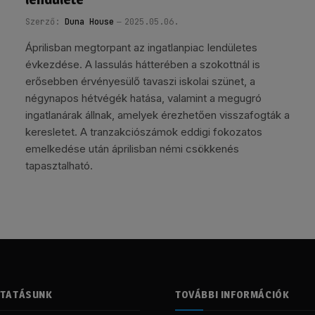
Szerző:
Duna House
2025.05.06.
Áprilisban megtorpant az ingatlanpiac lendületes
évkezdése. A lassulás hátterében a szokottnál is
erősebben érvényesülő tavaszi iskolai szünet, a
négynapos hétvégék hatása, valamint a megugró
ingatlanárak állnak, amelyek érezhetően visszafogták a
keresletet. A tranzakciószámok eddigi fokozatos
emelkedése után áprilisban némi csökkenés
tapasztalható.
LTATÁSUNK
TOVÁBBI INFORMÁCIÓK