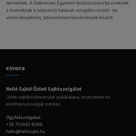
termelnek. A Debreceni Egyetem kutatócsoportja ezeknek
a toxinoknak a sejtszintű hatásait vizsgálta modell- és
vízinövényekben, laboratóriumi körülmények között.
RÖVIDEN
Helló Sajtó! Üzleti Sajtószolgálat
Üzleti sajtóközlemények publikálása, terjesztése és
eredményességük mérése.
Ügyfélszolgálat
:
+36 70/942-8269
hello@hellosajto.hu