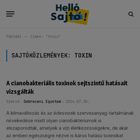
Főoldal
»
Címke: "toxin"
SAJTÓKÖZLEMÉNYEK:
TOXIN
A cianobakteriális toxinok sejtszintű hatásait
vizsgálták
Szerző:
Debreceni Egyetem
2024.07.30.
A klímaváltozás és az édesvizek szervesanyag-tartalmának
növekedése miatt olyan cianobaktériumok is
elszaporodtak, amelyek a vízi életközösségekre, de akár
az emberi egészségre nézve is káros hatású toxinokat