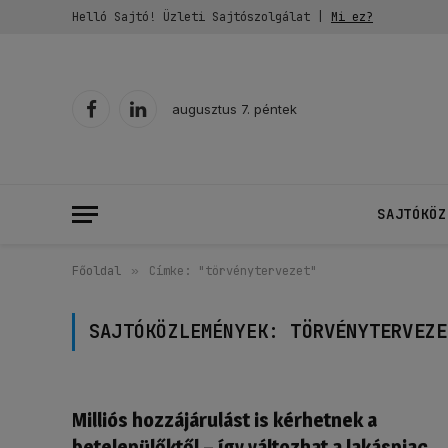
Helló Sajtó! Üzleti Sajtószolgálat |
Mi ez?
augusztus 7. péntek
Facebook
LinkedIn
SAJTÓKÖZ
Főoldal
»
Címke: "törvénytervezet"
SAJTÓKÖZLEMÉNYEK:
TÖRVÉNYTERVEZE
Milliós hozzájárulást is kérhetnek a
betelepülőktől – így változhat a lakáspiac