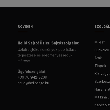
RÖVIDEN
SZOLGÁ
Mi ez?
Helló Sajtó! Üzleti Sajtószolgálat
Üzleti sajtóközlemények publikálása,
Funkciók
terjesztése és eredményességük
Árak
mérése.
Tippek
Ügyfélszolgálat
:
Kik vagy
+36 70/942-8269
Szerkeszt
hello@hellosajto.hu
Használat
Mit kínál
Kapcsola