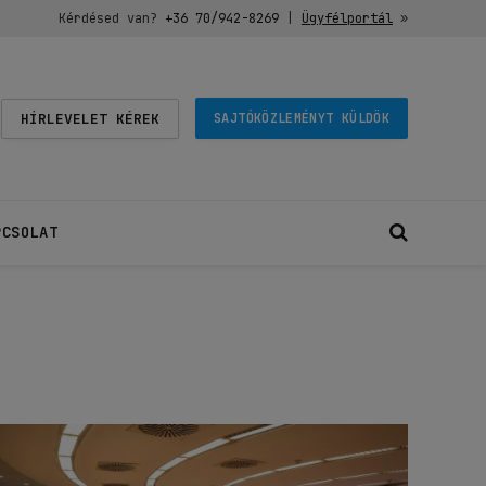
Kérdésed van?
+36 70/942-8269
|
Ügyfélportál
»
HÍRLEVELET KÉREK
SAJTÓKÖZLEMÉNYT KÜLDÖK
PCSOLAT