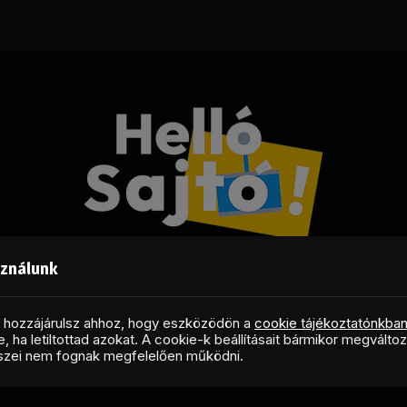
sználunk
Facebook
LinkedIn
X
RSS
(Twitter)
al hozzájárulsz ahhoz, hogy eszközödön a
cookie tájékoztatónkba
, ha letiltottad azokat. A cookie-k beállításait bármikor megválto
Copyright © 2026 Helló Sajtó! Üzleti Sajtószolgálat
észei nem fognak megfelelően működni.