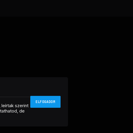
ELFOGADOM
n
leírtak szerint
ztathatod, de