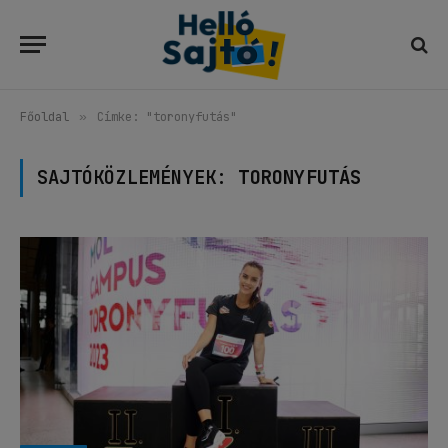
Főoldal
»
Címke: "toronyfutás"
SAJTÓKÖZLEMÉNYEK:
TORONYFUTÁS