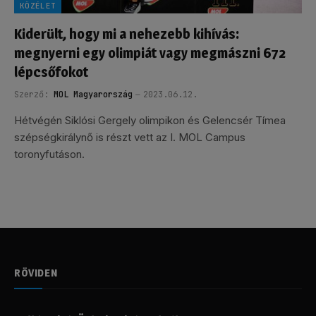
KÖZÉLET
Kiderült, hogy mi a nehezebb kihívás:
megnyerni egy olimpiát vagy megmászni 672
lépcsőfokot
Szerző:
MOL Magyarország
2023.06.12.
Hétvégén Siklósi Gergely olimpikon és Gelencsér Tímea
szépségkirálynő is részt vett az I. MOL Campus
toronyfutáson.
RÖVIDEN