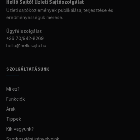
Helló Sajtó! Üzleti Sajtószolgálat
Üzleti sajtóközlemények publikálása, terjesztése és
eredményességük mérése.
Ügyfélszolgálat
:
+36 70/942-8269
hello@hellosajto.hu
SZOLGÁLTATÁSUNK
Mi ez?
Funkciók
Árak
Tippek
Kik vagyunk?
Szerkesztési irányelveink