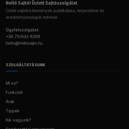
Helló Sajtó! Üzleti Sajtószolgálat
Üzleti sajtóközlemények publikálása, terjesztése és
eredményességük mérése.
Ügyfélszolgálat
:
+36 70/942-8269
hello@hellosajto.hu
SZOLGÁLTATÁSUNK
Mi ez?
Funkciók
Árak
Tippek
Kik vagyunk?