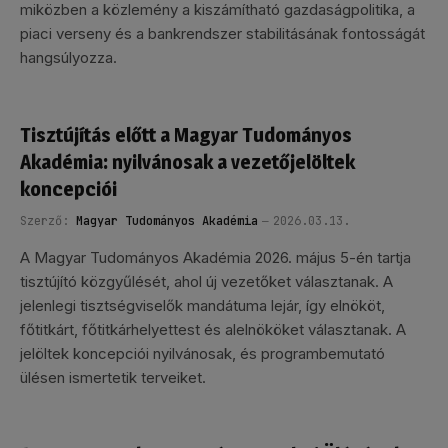
miközben a közlemény a kiszámítható gazdaságpolitika, a
piaci verseny és a bankrendszer stabilitásának fontosságát
hangsúlyozza.
Tisztújítás előtt a Magyar Tudományos
Akadémia: nyilvánosak a vezetőjelöltek
koncepciói
Szerző:
Magyar Tudományos Akadémia
2026.03.13.
A Magyar Tudományos Akadémia 2026. május 5-én tartja
tisztújító közgyűlését, ahol új vezetőket választanak. A
jelenlegi tisztségviselők mandátuma lejár, így elnököt,
főtitkárt, főtitkárhelyettest és alelnököket választanak. A
jelöltek koncepciói nyilvánosak, és programbemutató
ülésen ismertetik terveiket.