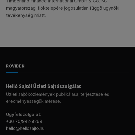
Timberland Finance International GmbH & Co. KG
magyarországi fióktelepére jogosulatlan függő ügynöki
tevékenység miatt.
RÖVIDEN
Helló Sajtó! Üzleti Sajtószolgálat
Üzleti sajtóközlemények publikálása, terjesztése és
eredményességük mérése.
Ügyfélszolgálat
:
+36 70/942-8269
hello@hellosajto.hu