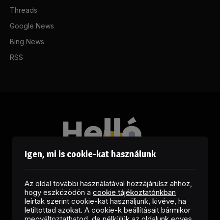
Threads
Google News
Bing News
RSS
Igen, mi is cookie-kat használunk
Az oldal további használatával hozzájárulsz ahhoz,
hogy eszközödön a
cookie tájékoztatónkban
leírtak szerint cookie-kat használjunk, kivéve, ha
letiltottad azokat. A cookie-k beállításait bármikor
megváltoztathatod, de nélkülük az oldalunk egyes
Facebook
LinkedIn
X
RSS