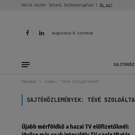
Helló Sajtó! Üzleti Sajtószolgálat |
Mi ez?
augusztus 8. szombat
Facebook
LinkedIn
SAJTÓKÖZ
Főoldal
»
Címke: "tévé szolgáltatás"
SAJTÓKÖZLEMÉNYEK:
TÉVÉ SZOLGÁLTA
Újabb mérföldkő a hazai TV előfizetőknél:
jövőre már csak interaktív TV szolgáltatás