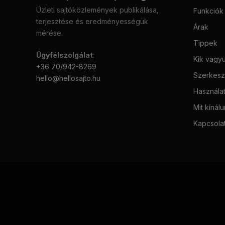
Üzleti sajtóközlemények publikálása,
Funkciók
terjesztése és eredményességük
Árak
mérése.
Tippek
Ügyfélszolgálat
:
Kik vagy
+36 70/942-8269
Szerkeszt
hello@hellosajto.hu
Használat
Mit kínál
Kapcsola