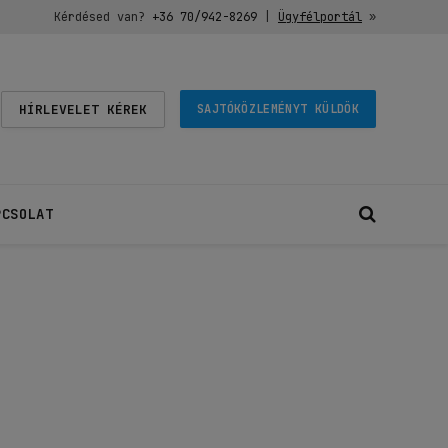
Kérdésed van?
+36 70/942-8269
|
Ügyfélportál
»
HÍRLEVELET KÉREK
SAJTÓKÖZLEMÉNYT KÜLDÖK
PCSOLAT