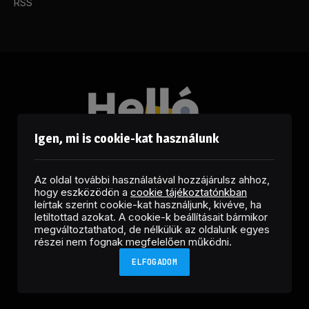
RSS
Igen, mi is cookie-kat használunk
Az oldal további használatával hozzájárulsz ahhoz,
hogy eszközödön a
cookie tájékoztatónkban
leírtak szerint cookie-kat használjunk, kivéve, ha
letiltottad azokat. A cookie-k beállításait bármikor
megváltoztathatod, de nélkülük az oldalunk egyes
Facebook
LinkedIn
X
RSS
részei nem fognak megfelelően működni.
(Twitter)
ELFOGADOM
Copyright © 2026 Helló Sajtó! Üzleti Sajtószolgálat