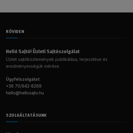
RÖVIDEN
Helló Sajtó! Üzleti Sajtószolgálat
Üzleti sajtóközlemények publikálása, terjesztése és
eredményességük mérése.
Ügyfélszolgálat
:
+36 70/942-8269
hello@hellosajto.hu
SZOLGÁLTATÁSUNK