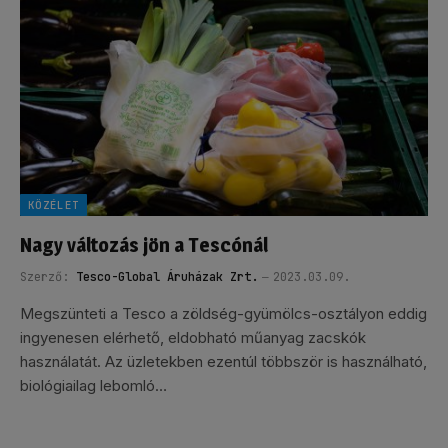
KÖZÉLET
Nagy változás jön a Tescónál
Szerző:
Tesco-Global Áruházak Zrt.
2023.03.09.
Megszünteti a Tesco a zöldség-gyümölcs-osztályon eddig
ingyenesen elérhető, eldobható műanyag zacskók
használatát. Az üzletekben ezentúl többször is használható,
biológiailag lebomló…