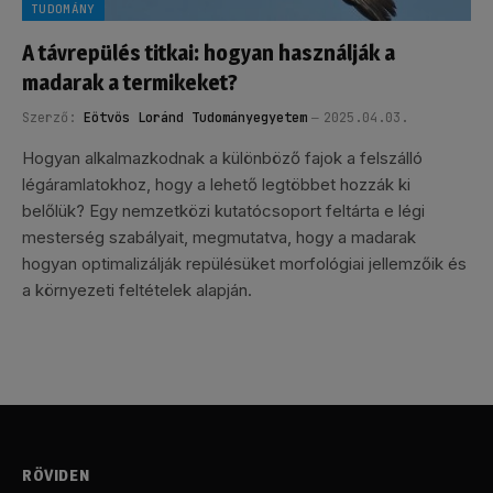
TUDOMÁNY
A távrepülés titkai: hogyan használják a
madarak a termikeket?
Szerző:
Eötvös Loránd Tudományegyetem
2025.04.03.
Hogyan alkalmazkodnak a különböző fajok a felszálló
légáramlatokhoz, hogy a lehető legtöbbet hozzák ki
belőlük? Egy nemzetközi kutatócsoport feltárta e légi
mesterség szabályait, megmutatva, hogy a madarak
hogyan optimalizálják repülésüket morfológiai jellemzőik és
a környezeti feltételek alapján.
RÖVIDEN