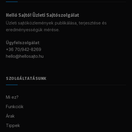
Helló Sajtó! Üzleti Sajtószolgálat
Üzleti sajtóközlemények publikálása, terjesztése és
eredményességük mérése.
Ügyfélszolgálat
:
+36 70/942-8269
hello@hellosajto.hu
SZOLGÁLTATÁSUNK
Mi ez?
Funkciók
Árak
Tippek