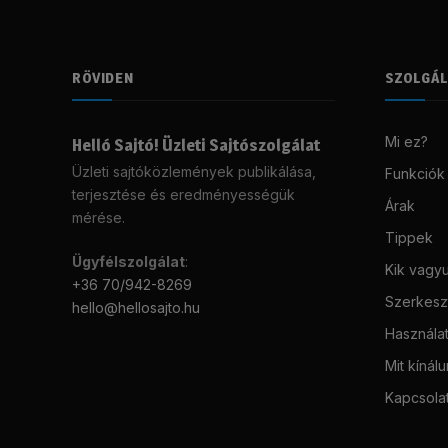
RÖVIDEN
SZOLGÁ
Mi ez?
Helló Sajtó! Üzleti Sajtószolgálat
Üzleti sajtóközlemények publikálása,
Funkciók
terjesztése és eredményességük
Árak
mérése.
Tippek
Ügyfélszolgálat
:
Kik vagy
+36 70/942-8269
Szerkeszt
hello@hellosajto.hu
Használat
Mit kínál
Kapcsola