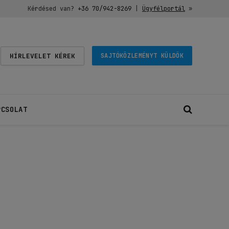
Kérdésed van?
+36 70/942-8269
|
Ügyfélportál
»
HÍRLEVELET KÉREK
SAJTÓKÖZLEMÉNYT KÜLDÖK
PCSOLAT