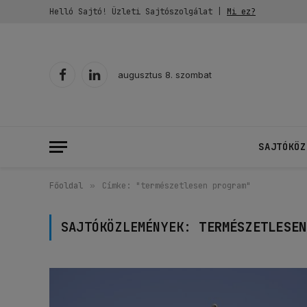
Helló Sajtó! Üzleti Sajtószolgálat |
Mi ez?
augusztus 8. szombat
Facebook
LinkedIn
SAJTÓKÖZ
Főoldal
»
Címke: "természetlesen program"
SAJTÓKÖZLEMÉNYEK:
TERMÉSZETLESEN