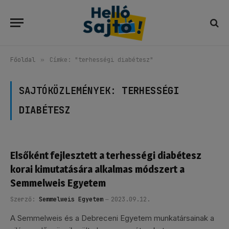
Főoldal
»
Címke: "terhességi diabétesz"
SAJTÓKÖZLEMÉNYEK:
TERHESSÉGI
DIABÉTESZ
Elsőként fejlesztett a terhességi diabétesz
korai kimutatására alkalmas módszert a
Semmelweis Egyetem
Szerző:
Semmelweis Egyetem
2023.09.12.
A Semmelweis és a Debreceni Egyetem munkatársainak a