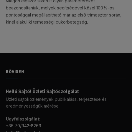
világon először sikerült olyan paramétereket
beazonosítaniuk, melyek segítségével közel 100%-os
pontosággal megállapítható már az első trimeszter során,
kinél alakul ki terhességi cukorbetegség.
RÖVIDEN
Helló Sajtó! Üzleti Sajtószolgálat
Üzleti sajtóközlemények publikálása, terjesztése és
eredményességük mérése.
Ügyfélszolgálat
:
+36 70/942-8269