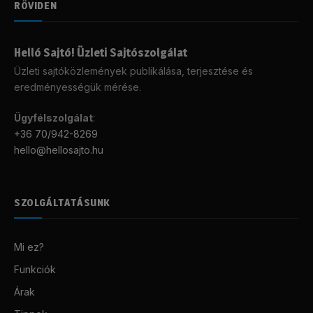
RÖVIDEN
Helló Sajtó! Üzleti Sajtószolgálat
Üzleti sajtóközlemények publikálása, terjesztése és
eredményességük mérése.
Ügyfélszolgálat
:
+36 70/942-8269
hello@hellosajto.hu
SZOLGÁLTATÁSUNK
Mi ez?
Funkciók
Árak