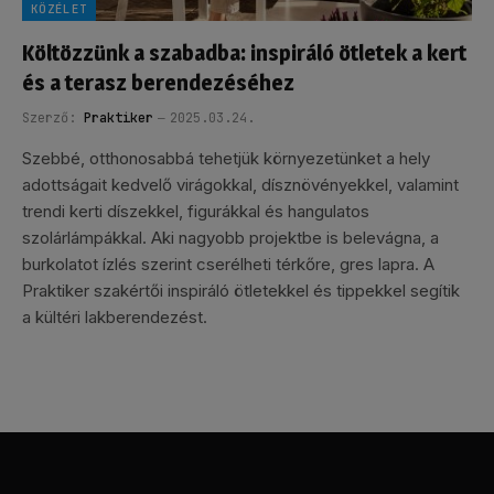
KÖZÉLET
Költözzünk a szabadba: inspiráló ötletek a kert
és a terasz berendezéséhez
Szerző:
Praktiker
2025.03.24.
Szebbé, otthonosabbá tehetjük környezetünket a hely
adottságait kedvelő virágokkal, dísznövényekkel, valamint
trendi kerti díszekkel, figurákkal és hangulatos
szolárlámpákkal. Aki nagyobb projektbe is belevágna, a
burkolatot ízlés szerint cserélheti térkőre, gres lapra. A
Praktiker szakértői inspiráló ötletekkel és tippekkel segítik
a kültéri lakberendezést.