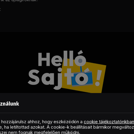
t
sználunk
Facebook
LinkedIn
X
RSS
(Twitter)
al hozzájárulsz ahhoz, hogy eszközödön a
cookie tájékoztatónkba
, ha letiltottad azokat. A cookie-k beállításait bármikor megválto
Copyright © 2026 Helló Sajtó! Üzleti Sajtószolgálat
észei nem fognak megfelelően működni.