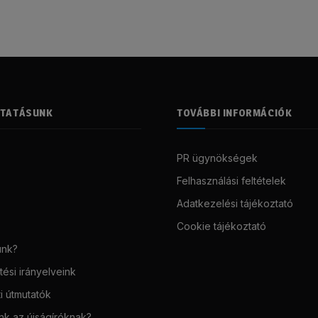
LTATÁSUNK
TOVÁBBI INFORMÁCIÓK
PR ügynökségek
Felhasználási feltételek
Adatkezelési tájékoztató
Cookie tájékoztató
unk?
ési irányelveink
i útmutatók
unk az újságíróknak?