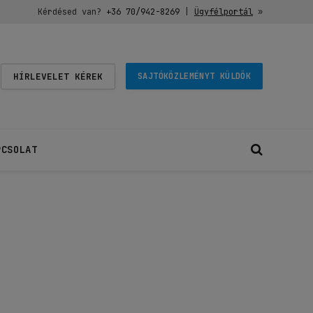
Kérdésed van?
+36 70/942-8269
|
Ügyfélportál
»
HÍRLEVELET KÉREK
SAJTÓKÖZLEMÉNYT KÜLDÖK
PCSOLAT