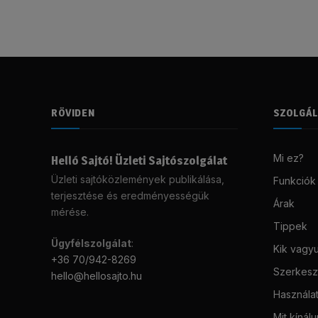
RÖVIDEN
SZOLGÁ
Mi ez?
Helló Sajtó! Üzleti Sajtószolgálat
Üzleti sajtóközlemények publikálása,
Funkciók
terjesztése és eredményességük
Árak
mérése.
Tippek
Ügyfélszolgálat
:
Kik vagy
+36 70/942-8269
Szerkeszt
hello@hellosajto.hu
Használat
Mit kínál