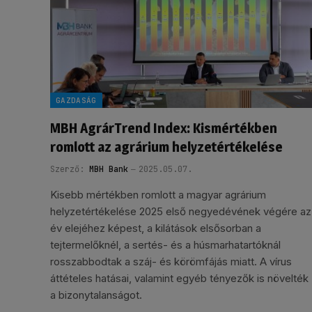
GAZDASÁG
MBH AgrárTrend Index: Kismértékben
romlott az agrárium helyzetértékelése
Szerző:
MBH Bank
2025.05.07.
Kisebb mértékben romlott a magyar agrárium
helyzetértékelése 2025 első negyedévének végére az
év elejéhez képest, a kilátások elsősorban a
tejtermelőknél, a sertés- és a húsmarhatartóknál
rosszabbodtak a száj- és körömfájás miatt. A vírus
áttételes hatásai, valamint egyéb tényezők is növelték
a bizonytalanságot.