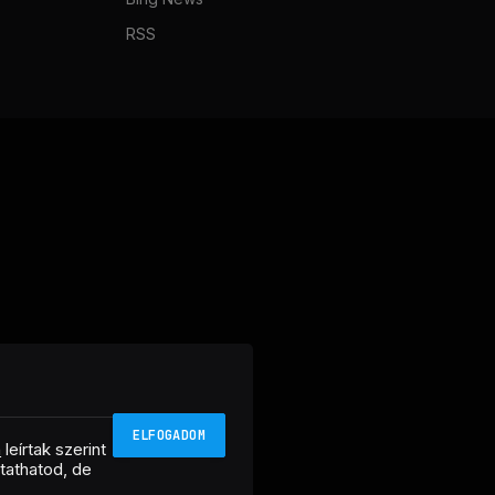
RSS
ELFOGADOM
n
leírtak szerint
ztathatod, de