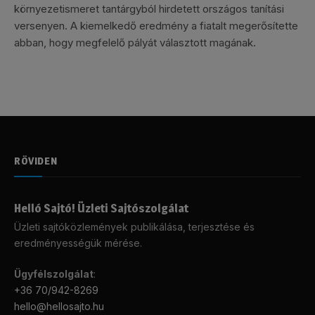
környezetismeret tantárgyból hirdetett országos tanítási
versenyen. A kiemelkedő eredmény a fiatalt megerősítette
abban, hogy megfelelő pályát választott magának.
RÖVIDEN
Helló Sajtó! Üzleti Sajtószolgálat
Üzleti sajtóközlemények publikálása, terjesztése és
eredményességük mérése.
Ügyfélszolgálat
:
+36 70/942-8269
hello@hellosajto.hu