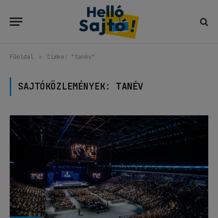
Főoldal
»
Címke: "tanév"
SAJTÓKÖZLEMÉNYEK:
TANÉV