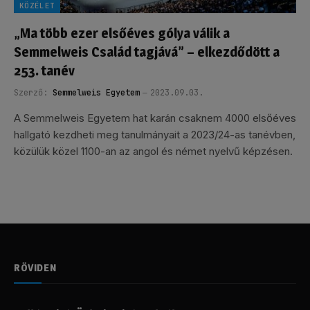
KÖZÉLET
„Ma több ezer elsőéves gólya válik a
Semmelweis Család tagjává” – elkezdődött a
253. tanév
Szerző:
Semmelweis Egyetem
2023.09.03.
A Semmelweis Egyetem hat karán csaknem 4000 elsőéves
hallgató kezdheti meg tanulmányait a 2023/24-as tanévben,
közülük közel 1100-an az angol és német nyelvű képzésen.
RÖVIDEN