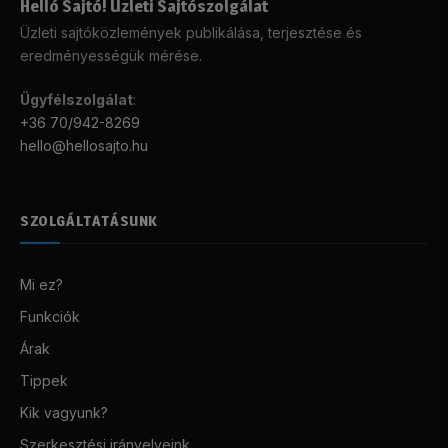
Helló Sajtó! Üzleti Sajtószolgálat
Üzleti sajtóközlemények publikálása, terjesztése és
eredményességük mérése.
Ügyfélszolgálat
:
+36 70/942-8269
hello@hellosajto.hu
SZOLGÁLTATÁSUNK
Mi ez?
Funkciók
Árak
Tippek
Kik vagyunk?
Szerkesztési irányelveink