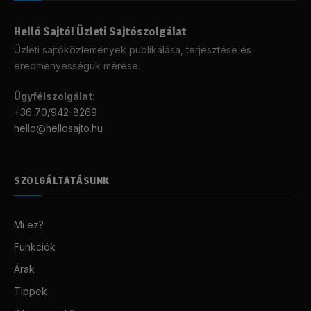
Helló Sajtó! Üzleti Sajtószolgálat
Üzleti sajtóközlemények publikálása, terjesztése és
eredményességük mérése.
Ügyfélszolgálat
:
+36 70/942-8269
hello@hellosajto.hu
SZOLGÁLTATÁSUNK
Mi ez?
Funkciók
Árak
Tippek