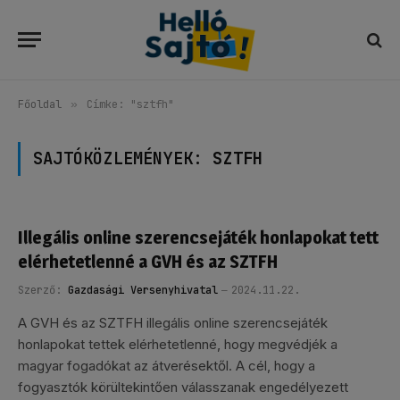
Főoldal
»
Címke: "sztfh"
SAJTÓKÖZLEMÉNYEK:
SZTFH
Illegális online szerencsejáték honlapokat tett
elérhetetlenné a GVH és az SZTFH
Szerző:
Gazdasági Versenyhivatal
2024.11.22.
A GVH és az SZTFH illegális online szerencsejáték
honlapokat tettek elérhetetlenné, hogy megvédjék a
magyar fogadókat az átverésektől. A cél, hogy a
fogyasztók körültekintően válasszanak engedélyezett