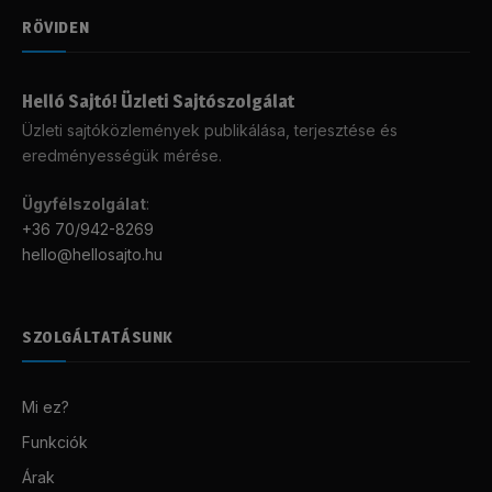
RÖVIDEN
Helló Sajtó! Üzleti Sajtószolgálat
Üzleti sajtóközlemények publikálása, terjesztése és
eredményességük mérése.
Ügyfélszolgálat
:
+36 70/942-8269
hello@hellosajto.hu
SZOLGÁLTATÁSUNK
Mi ez?
Funkciók
Árak