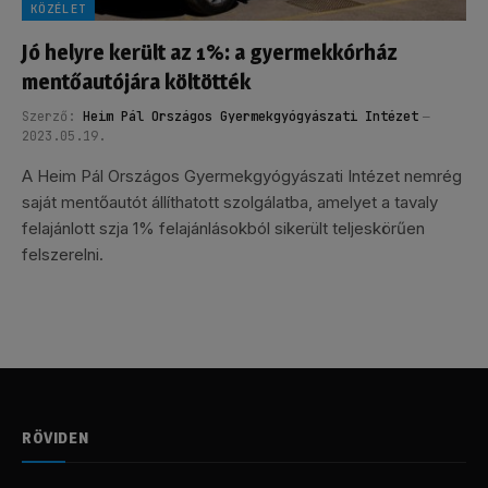
KÖZÉLET
Jó helyre került az 1%: a gyermekkórház
mentőautójára költötték
Szerző:
Heim Pál Országos Gyermekgyógyászati Intézet
2023.05.19.
A Heim Pál Országos Gyermekgyógyászati Intézet nemrég
saját mentőautót állíthatott szolgálatba, amelyet a tavaly
felajánlott szja 1% felajánlásokból sikerült teljeskörűen
felszerelni.
RÖVIDEN