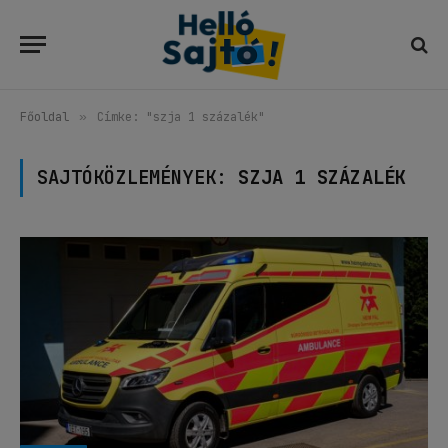
Főoldal
»
Címke: "szja 1 százalék"
SAJTÓKÖZLEMÉNYEK:
SZJA 1 SZÁZALÉK