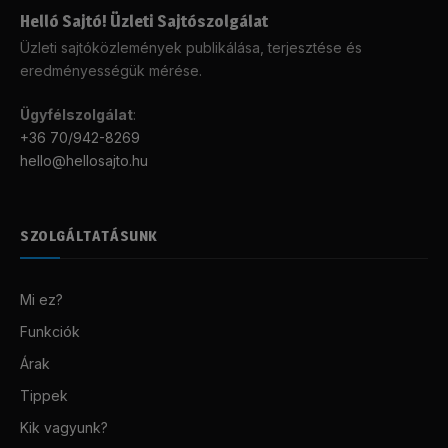
Helló Sajtó! Üzleti Sajtószolgálat
Üzleti sajtóközlemények publikálása, terjesztése és
eredményességük mérése.
Ügyfélszolgálat
:
+36 70/942-8269
hello@hellosajto.hu
SZOLGÁLTATÁSUNK
Mi ez?
Funkciók
Árak
Tippek
Kik vagyunk?