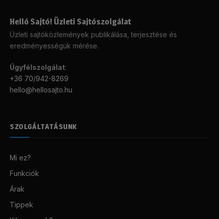
Helló Sajtó! Üzleti Sajtószolgálat
Üzleti sajtóközlemények publikálása, terjesztése és
eredményességük mérése.
Ügyfélszolgálat
:
+36 70/942-8269
hello@hellosajto.hu
SZOLGÁLTATÁSUNK
Mi ez?
Funkciók
Árak
Tippek