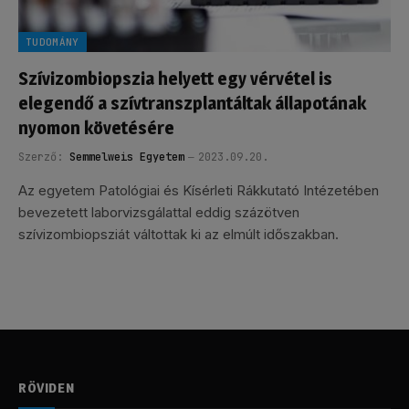
TUDOMÁNY
Szívizombiopszia helyett egy vérvétel is
elegendő a szívtranszplantáltak állapotának
nyomon követésére
Szerző:
Semmelweis Egyetem
2023.09.20.
Az egyetem Patológiai és Kísérleti Rákkutató Intézetében
bevezetett laborvizsgálattal eddig százötven
szívizombiopsziát váltottak ki az elmúlt időszakban.
RÖVIDEN