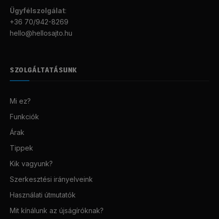
Ügyfélszolgálat
:
+36 70/942-8269
hello@hellosajto.hu
SZOLGÁLTATÁSUNK
Mi ez?
Funkciók
Árak
Tippek
Kik vagyunk?
Szerkesztési irányelveink
Használati útmutatók
Mit kínálunk az újságíróknak?