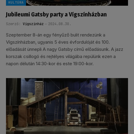
KULTÚRA
Jubileumi Gatsby party a Vígszínházban
Szerző:
Vígszínház
2024.08.30.
Szeptember 8-án egy fényűző bulit rendezünk a
Vígszínházban, ugyanis 5 éves évfordulóját és 100.
előadását ünnepli A nagy Gatsby című előadásunk. A jazz
korszak csillogó és rejtélyes világába repülünk ezen a
napon délután 14:30-kor és este 19:00-kor.