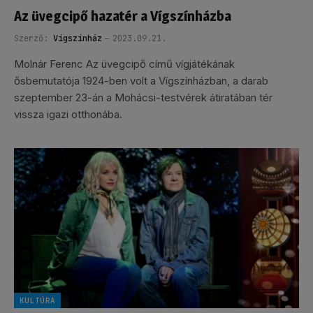
Az üvegcipő hazatér a Vígszínházba
Szerző:
Vígszínház
2023.09.21.
Molnár Ferenc Az üvegcipő című vígjátékának
ősbemutatója 1924-ben volt a Vígszínházban, a darab
szeptember 23-án a Mohácsi-testvérek átiratában tér
vissza igazi otthonába.
KULTÚRA