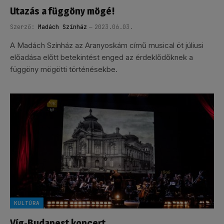
Utazás a függöny mögé!
Szerző:
Madách Színház
2023.06.03.
A Madách Színház az Aranyoskám című musical öt júliusi
előadása előtt betekintést enged az érdeklődőknek a
függöny mögötti történésekbe.
KULTÚRA
Víg-Budapest koncert