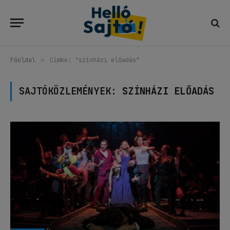
Főoldal
»
Címke: "színházi előadás"
SAJTÓKÖZLEMÉNYEK:
SZÍNHÁZI ELŐADÁS