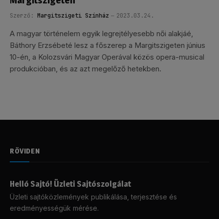
Margitszigeten
Szerző:
Margitszigeti Színház
2023.03.24.
A magyar történelem egyik legrejtélyesebb női alakjáé,
Báthory Erzsébeté lesz a főszerep a Margitszigeten június
10-én, a Kolozsvári Magyar Operával közös opera-musical
produkcióban, és az azt megelőző hetekben.
RÖVIDEN
Helló Sajtó! Üzleti Sajtószolgálat
Üzleti sajtóközlemények publikálása, terjesztése és
eredményességük mérése.