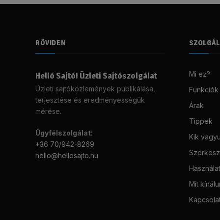
RÖVIDEN
SZOLGÁ
Mi ez?
Helló Sajtó! Üzleti Sajtószolgálat
Üzleti sajtóközlemények publikálása,
Funkciók
terjesztése és eredményességük
Árak
mérése.
Tippek
Ügyfélszolgálat
:
Kik vagy
+36 70/942-8269
Szerkeszt
hello@hellosajto.hu
Használat
Mit kínál
Kapcsola