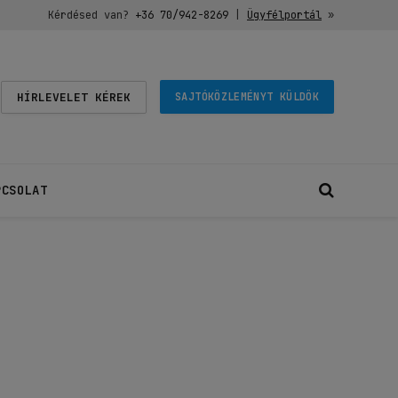
Kérdésed van?
+36 70/942-8269
|
Ügyfélportál
»
HÍRLEVELET KÉREK
SAJTÓKÖZLEMÉNYT KÜLDÖK
PCSOLAT