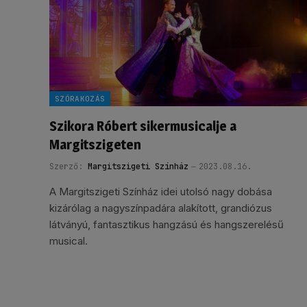
SZÓRAKOZÁS
Szikora Róbert sikermusicalje a
Margitszigeten
Szerző:
Margitszigeti Színház
2023.08.16.
A Margitszigeti Színház idei utolsó nagy dobása
kizárólag a nagyszínpadára alakított, grandiózus
látványú, fantasztikus hangzású és hangszerelésű
musical.