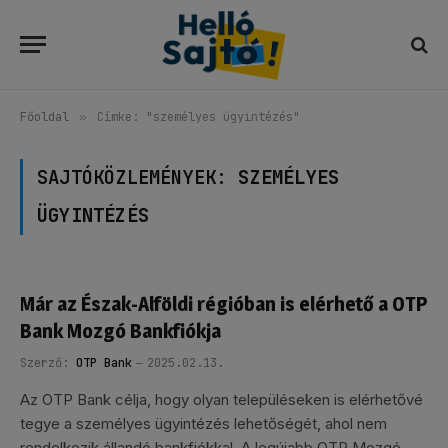
Főoldal
»
Címke: "személyes ügyintézés"
SAJTÓKÖZLEMÉNYEK:
SZEMÉLYES
ÜGYINTÉZÉS
Már az Észak-Alföldi régióban is elérhető a OTP
Bank Mozgó Bankfiókja
Szerző:
OTP Bank
2025.02.13.
Az OTP Bank célja, hogy olyan településeken is elérhetővé
tegye a személyes ügyintézés lehetőségét, ahol nem
rendelkezik állandó bankfiókkal. A legújabb OTP Mozgó