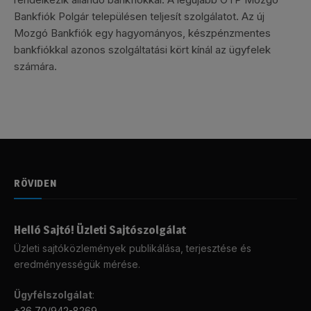
Bankfiók Polgár településen teljesít szolgálatot. Az új
Mozgó Bankfiók egy hagyományos, készpénzmentes
bankfiókkal azonos szolgáltatási kört kínál az ügyfelek
számára.
RÖVIDEN
Helló Sajtó! Üzleti Sajtószolgálat
Üzleti sajtóközlemények publikálása, terjesztése és
eredményességük mérése.
Ügyfélszolgálat
:
+36 70/942-8269