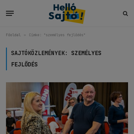
Főoldal
»
Címke: "személyes fejlődés"
SAJTÓKÖZLEMÉNYEK:
SZEMÉLYES
FEJLŐDÉS