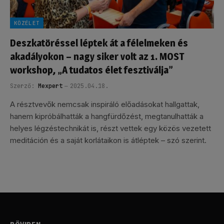
KÖZÉLET
Deszkatöréssel léptek át a félelmeken és
akadályokon – nagy siker volt az 1. MOST
workshop, „A tudatos élet fesztiválja”
Szerző:
Mexpert
2025.04.18.
A résztvevők nemcsak inspiráló előadásokat hallgattak,
hanem kipróbálhatták a hangfürdőzést, megtanulhatták a
helyes légzéstechnikát is, részt vettek egy közös vezetett
meditáción és a saját korlátaikon is átléptek – szó szerint.