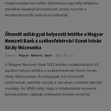
megmozdulás közvetlen előzménye egy helyi általános
iskolában kialakult krízishelyzet, amely nyomán a
kezdeményezők petíciót is indítottak.
Ötvenöt műtárgyat helyezett letétbe a Magyar
Nemzeti Bank a székesfehérvári Szent István
Király Múzeumba
Szerző:
Magyar Nemzeti Bank
2026.03.12.
A Magyar Nemzeti Bank 1422 kortárs műalkotásából 55
darabot helyez letétbe a székesfehérvári Szent István
Király Múzeumban. A műtárgyak 34 művésztől
származnak, jelentős részük a városban született alkotók
munkája. Az MNB célja, hogy a műalkotások múzeumi
környezetben váljanak szélesebb körben ismertté.