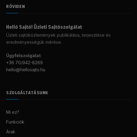
RÖVIDEN
Helló Sajtó! Üzleti Sajtószolgálat
Üzleti sajtóközlemények publikálása, terjesztése és
eredményességük mérése.
Ügyfélszolgálat
:
+36 70/942-8269
hello@hellosajto.hu
SZOLGÁLTATÁSUNK
Mi ez?
Funkciók
Árak