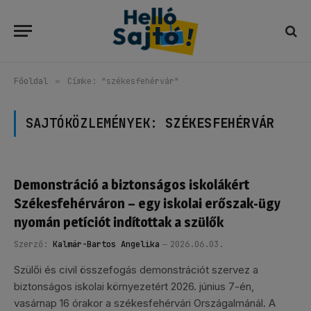
Főoldal
»
Címke: "székesfehérvár"
SAJTÓKÖZLEMÉNYEK:
SZÉKESFEHÉRVÁR
Demonstráció a biztonságos iskolákért
Székesfehérváron – egy iskolai erőszak-ügy
nyomán petíciót indítottak a szülők
Szerző:
Kalmár-Bartos Angelika
2026.06.03.
Szülői és civil összefogás demonstrációt szervez a
biztonságos iskolai környezetért 2026. június 7-én,
vasárnap 16 órakor a székesfehérvári Országalmánál. A