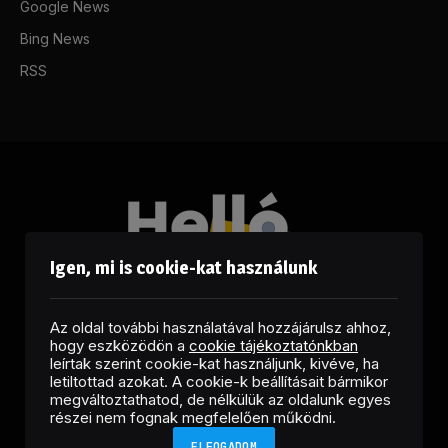
Google News
Bing News
RSS
Igen, mi is cookie-kat használunk
Az oldal további használatával hozzájárulsz ahhoz,
hogy eszközödön a
cookie tájékoztatónkban
leírtak szerint cookie-kat használjunk, kivéve, ha
letiltottad azokat. A cookie-k beállításait bármikor
megváltoztathatod, de nélkülük az oldalunk egyes
Facebook
LinkedIn
X
RSS
részei nem fognak megfelelően működni.
(Twitter)
ELFOGADOM