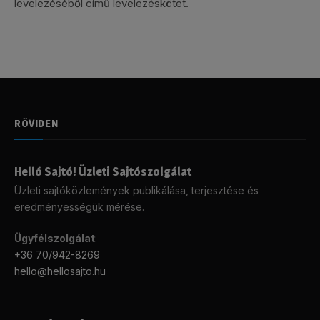
levelezéséből című levelezéskötet.
RÖVIDEN
Helló Sajtó! Üzleti Sajtószolgálat
Üzleti sajtóközlemények publikálása, terjesztése és
eredményességük mérése.
Ügyfélszolgálat
:
+36 70/942-8269
hello@hellosajto.hu