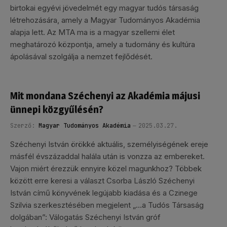
birtokai egyévi jövedelmét egy magyar tudós társaság
létrehozására, amely a Magyar Tudományos Akadémia
alapja lett. Az MTA ma is a magyar szellemi élet
meghatározó központja, amely a tudomány és kultúra
ápolásával szolgálja a nemzet fejlődését.
Mit mondana Széchenyi az Akadémia májusi
ünnepi közgyűlésén?
Szerző:
Magyar Tudományos Akadémia
2025.03.27.
Széchenyi István örökké aktuális, személyiségének ereje
másfél évszázaddal halála után is vonzza az embereket.
Vajon miért érezzük ennyire közel magunkhoz? Többek
között erre keresi a választ Csorba László Széchenyi
István című könyvének legújabb kiadása és a Czinege
Szilvia szerkesztésében megjelent „…a Tudós Társaság
dolgában”: Válogatás Széchenyi István gróf