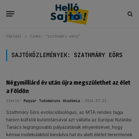
Főoldal
»
Címke: "szathmáry eörs"
SAJTÓKÖZLEMÉNYEK:
SZATHMÁRY EÖRS
Négymilliárd év után újra megszülethet az élet
a Földön
Szerző:
Magyar Tudományos Akadémia
2024.07.22.
Szathmáry Eörs evolúcióbiológus, az MTA rendes tagja
három külföldi kutatótársával azt vállalta az Európai Kutatási
Tanács legrangosabb pályázatának elnyerésével, hogy
kémiai molekulákból kiindulva hat év alatt életet teremtenek