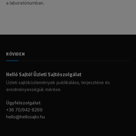
a laboratóriumban.
RÖVIDEN
Helló Sajtó! Üzleti Sajtószolgálat
Üzleti sajtóközlemények publikálása, terjesztése és
eredményességük mérése.
Ügyfélszolgálat
:
+36 70/942-8269
hello@hellosajto.hu