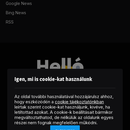
Google News
Bing News
RSS
Igen, mi is cookie-kat használunk
Az oldal további használatával hozzájárulsz ahhoz,
hogy eszközödön a
cookie tájékoztatónkban
leírtak szerint cookie-kat használjunk, kivéve, ha
letiltottad azokat. A cookie-k beállításait bármikor
megváltoztathatod, de nélkülük az oldalunk egyes
Facebook
LinkedIn
X
RSS
részei nem fognak megfelelően működni.
(Twitter)