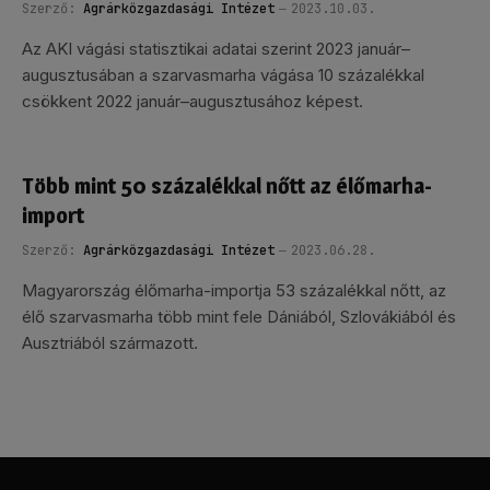
Szerző:
Agrárközgazdasági Intézet
2023.10.03.
Az AKI vágási statisztikai adatai szerint 2023 január–
augusztusában a szarvasmarha vágása 10 százalékkal
csökkent 2022 január–augusztusához képest.
Több mint 50 százalékkal nőtt az élőmarha-
import
Szerző:
Agrárközgazdasági Intézet
2023.06.28.
Magyarország élőmarha-importja 53 százalékkal nőtt, az
élő szarvasmarha több mint fele Dániából, Szlovákiából és
Ausztriából származott.