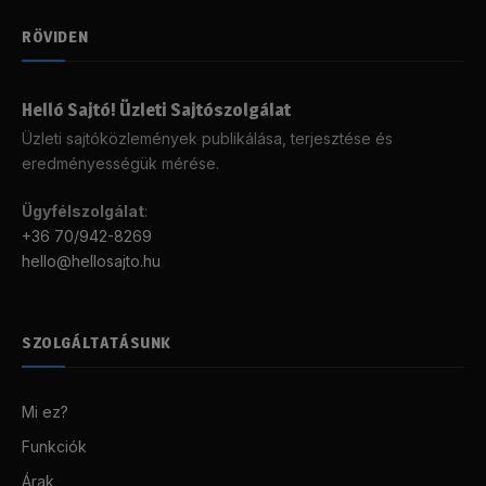
RÖVIDEN
Helló Sajtó! Üzleti Sajtószolgálat
Üzleti sajtóközlemények publikálása, terjesztése és
eredményességük mérése.
Ügyfélszolgálat
:
+36 70/942-8269
hello@hellosajto.hu
SZOLGÁLTATÁSUNK
Mi ez?
Funkciók
Árak