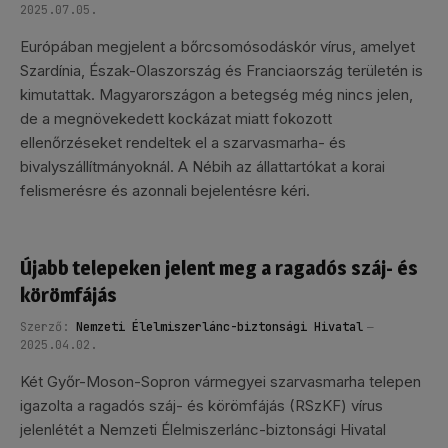
2025.07.05.
Európában megjelent a bőrcsomósodáskór vírus, amelyet
Szardínia, Észak-Olaszország és Franciaország területén is
kimutattak. Magyarországon a betegség még nincs jelen,
de a megnövekedett kockázat miatt fokozott
ellenőrzéseket rendeltek el a szarvasmarha- és
bivalyszállítmányoknál. A Nébih az állattartókat a korai
felismerésre és azonnali bejelentésre kéri.
Újabb telepeken jelent meg a ragadós száj- és
körömfájás
Szerző:
Nemzeti Élelmiszerlánc-biztonsági Hivatal
2025.04.02.
Két Győr-Moson-Sopron vármegyei szarvasmarha telepen
igazolta a ragadós száj- és körömfájás (RSzKF) vírus
jelenlétét a Nemzeti Élelmiszerlánc-biztonsági Hivatal