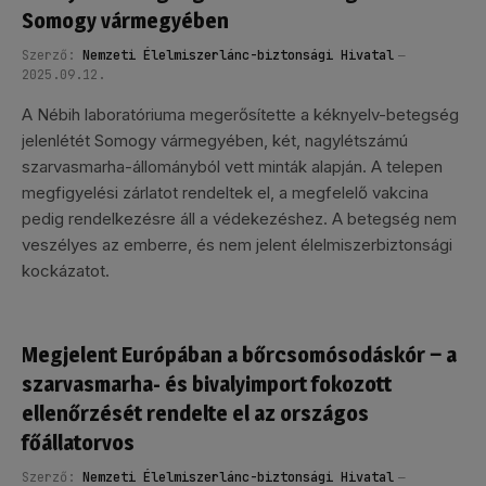
Somogy vármegyében
Szerző:
Nemzeti Élelmiszerlánc-biztonsági Hivatal
2025.09.12.
A Nébih laboratóriuma megerősítette a kéknyelv-betegség
jelenlétét Somogy vármegyében, két, nagylétszámú
szarvasmarha-állományból vett minták alapján. A telepen
megfigyelési zárlatot rendeltek el, a megfelelő vakcina
pedig rendelkezésre áll a védekezéshez. A betegség nem
veszélyes az emberre, és nem jelent élelmiszerbiztonsági
kockázatot.
Megjelent Európában a bőrcsomósodáskór ‒ a
szarvasmarha- és bivalyimport fokozott
ellenőrzését rendelte el az országos
főállatorvos
Szerző:
Nemzeti Élelmiszerlánc-biztonsági Hivatal