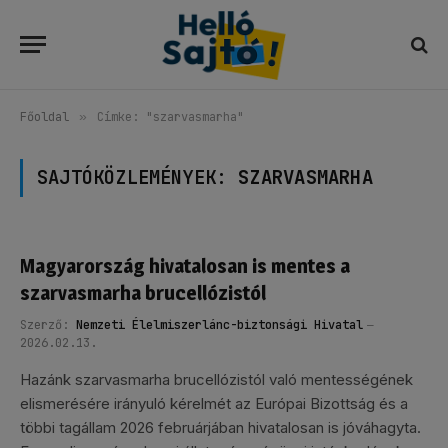
Főoldal
»
Címke: "szarvasmarha"
SAJTÓKÖZLEMÉNYEK:
SZARVASMARHA
Magyarország hivatalosan is mentes a
szarvasmarha brucellózistól
Szerző:
Nemzeti Élelmiszerlánc-biztonsági Hivatal
2026.02.13.
Hazánk szarvasmarha brucellózistól való mentességének
elismerésére irányuló kérelmét az Európai Bizottság és a
többi tagállam 2026 februárjában hivatalosan is jóváhagyta.