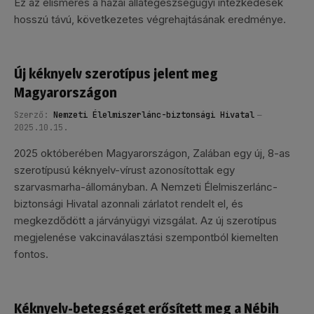
Ez az elismerés a hazai állategészségügyi intézkedések
hosszú távú, következetes végrehajtásának eredménye.
Új kéknyelv szerotípus jelent meg
Magyarországon
Szerző:
Nemzeti Élelmiszerlánc-biztonsági Hivatal
2025.10.15.
2025 októberében Magyarországon, Zalában egy új, 8-as
szerotípusú kéknyelv-vírust azonosítottak egy
szarvasmarha-állományban. A Nemzeti Élelmiszerlánc-
biztonsági Hivatal azonnali zárlatot rendelt el, és
megkezdődött a járványügyi vizsgálat. Az új szerotípus
megjelenése vakcinaválasztási szempontból kiemelten
fontos.
Kéknyelv-betegséget erősített meg a Nébih