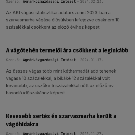
Szerző:
Agrárközgazdasági Intézet
2024.02.13.
Az AKI vágási statisztikai adatai szerint 2023-ban a
szarvasmarha vágása élősúlyban kifejezve csaknem 10
százalékkal csökkent az előző évihez képest.
A vágótehén termelői ára csökkent a leginkább
Szerző:
Agrárközgazdasági Intézet
2024.01.17.
Az összes vágás több mint kétharmadát adó tehenek
vágása 10 százalékkal, a bikáké 12 százalékkal volt
kevesebb, az üszőké 5 százalékkal nőtt az előző év
hasonló időszakához képest.
Kevesebb sertés és szarvasmarha került a
vágóhidakra
Szerző:
Agrárközgazdasági Intézet
2023.11.27.