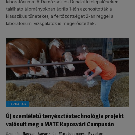
laboratóriuma. A Darnózseli és Dunakiliti településeken
található állományokban április 1-jén azonosították a
klasszikus tüneteket, a fertőzöttséget 2-án reggel a
laboratóriumi vizsgálatok is megerősítették.
GAZDASÁG
Új szemléletű tenyésztéstechnológia projekt
valósult meg a MATE Kaposvári Campusán
Szerző:
Magyar Agrár- és Élettudományi Egyetem