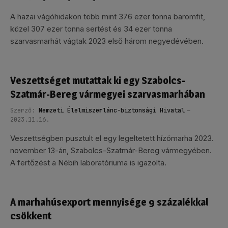
A hazai vágóhidakon több mint 376 ezer tonna baromfit,
közel 307 ezer tonna sertést és 34 ezer tonna
szarvasmarhát vágtak 2023 első három negyedévében.
Veszettséget mutattak ki egy Szabolcs-
Szatmár-Bereg vármegyei szarvasmarhában
Szerző:
Nemzeti Élelmiszerlánc-biztonsági Hivatal
2023.11.16.
Veszettségben pusztult el egy legeltetett hízómarha 2023.
november 13-án, Szabolcs-Szatmár-Bereg vármegyében.
A fertőzést a Nébih laboratóriuma is igazolta.
A marhahúsexport mennyisége 9 százalékkal
csökkent