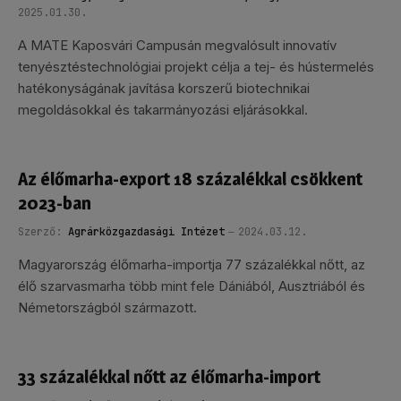
2025.01.30.
A MATE Kaposvári Campusán megvalósult innovatív
tenyésztéstechnológiai projekt célja a tej- és hústermelés
hatékonyságának javítása korszerű biotechnikai
megoldásokkal és takarmányozási eljárásokkal.
Az élőmarha-export 18 százalékkal csökkent
2023-ban
Szerző:
Agrárközgazdasági Intézet
2024.03.12.
Magyarország élőmarha-importja 77 százalékkal nőtt, az
élő szarvasmarha több mint fele Dániából, Ausztriából és
Németországból származott.
33 százalékkal nőtt az élőmarha-import