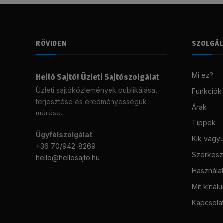
RÖVIDEN
SZOLGÁ
Mi ez?
Helló Sajtó! Üzleti Sajtószolgálat
Üzleti sajtóközlemények publikálása,
Funkciók
terjesztése és eredményességük
Árak
mérése.
Tippek
Ügyfélszolgálat
:
Kik vagy
+36 70/942-8269
Szerkeszt
hello@hellosajto.hu
Használat
Mit kínál
Kapcsola