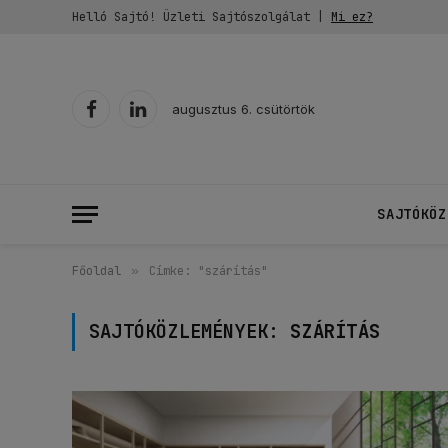
Helló Sajtó! Üzleti Sajtószolgálat |
Mi ez?
augusztus 6. csütörtök
Facebook
LinkedIn
SAJTÓKÖZ
Főoldal
»
Címke: "szárítás"
SAJTÓKÖZLEMÉNYEK:
SZÁRÍTÁS