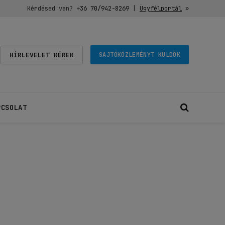
Kérdésed van?
+36 70/942-8269
|
Ügyfélportál
»
HÍRLEVELET KÉREK
SAJTÓKÖZLEMÉNYT KÜLDÖK
PCSOLAT