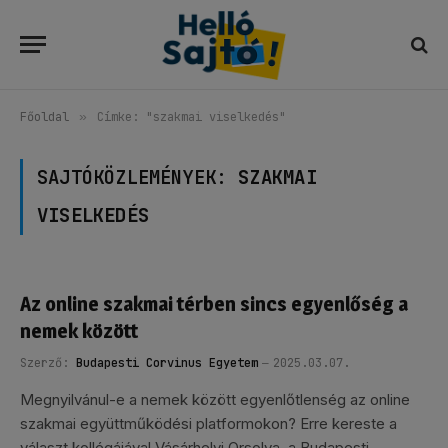
Főoldal
»
Címke: "szakmai viselkedés"
SAJTÓKÖZLEMÉNYEK:
SZAKMAI
VISELKEDÉS
Az online szakmai térben sincs egyenlőség a
nemek között
Szerző:
Budapesti Corvinus Egyetem
2025.03.07.
Megnyilvánul-e a nemek között egyenlőtlenség az online
szakmai együttműködési platformokon? Erre kereste a
választ kollégájával Vásárhelyi Orsolya, a Budapesti