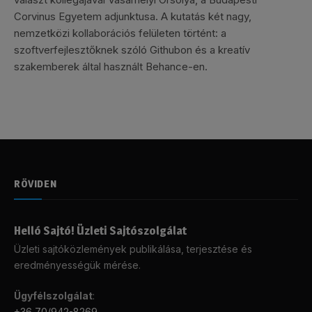
Corvinus Egyetem adjunktusa. A kutatás két nagy,
nemzetközi kollaborációs felületen történt: a
szoftverfejlesztőknek szóló Githubon és a kreatív
szakemberek által használt Behance-en.
RÖVIDEN
Helló Sajtó! Üzleti Sajtószolgálat
Üzleti sajtóközlemények publikálása, terjesztése és
eredményességük mérése.
Ügyfélszolgálat
:
+36 70/942-8269