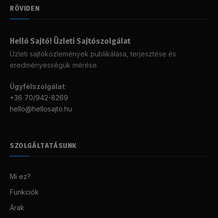
RÖVIDEN
Helló Sajtó! Üzleti Sajtószolgálat
Üzleti sajtóközlemények publikálása, terjesztése és
eredményességük mérése.
Ügyfélszolgálat
:
+36 70/942-8269
hello@hellosajto.hu
SZOLGÁLTATÁSUNK
Mi ez?
Funkciók
Árak