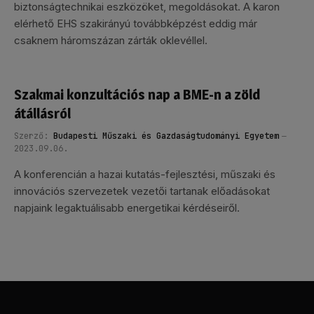
biztonságtechnikai eszközöket, megoldásokat. A karon
elérhető EHS szakirányú továbbképzést eddig már
csaknem háromszázan zárták oklevéllel.
Szakmai konzultációs nap a BME-n a zöld
átállásról
Szerző:
Budapesti Műszaki és Gazdaságtudományi Egyetem
2023.09.06.
A konferencián a hazai kutatás-fejlesztési, műszaki és
innovációs szervezetek vezetői tartanak előadásokat
napjaink legaktuálisabb energetikai kérdéseiről.