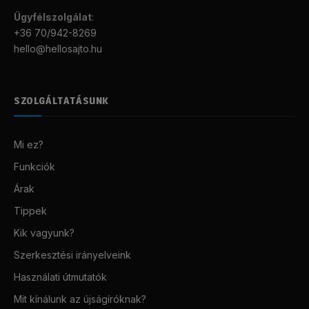
Ügyfélszolgálat
:
+36 70/942-8269
hello@hellosajto.hu
SZOLGÁLTATÁSUNK
Mi ez?
Funkciók
Árak
Tippek
Kik vagyunk?
Szerkesztési irányelveink
Használati útmutatók
Mit kínálunk az újságíróknak?