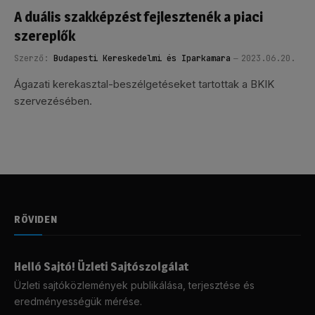
A duális szakképzést fejlesztenék a piaci
szereplők
Szerző:
Budapesti Kereskedelmi és Iparkamara
2023.06.20.
Ágazati kerekasztal-beszélgetéseket tartottak a BKIK
szervezésében.
RÖVIDEN
Helló Sajtó! Üzleti Sajtószolgálat
Üzleti sajtóközlemények publikálása, terjesztése és
eredményességük mérése.