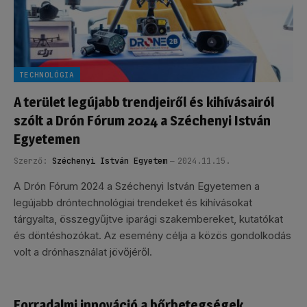
TECHNOLÓGIA
A terület legújabb trendjeiről és kihívásairól
szólt a Drón Fórum 2024 a Széchenyi István
Egyetemen
Szerző:
Széchenyi István Egyetem
2024.11.15.
A Drón Fórum 2024 a Széchenyi István Egyetemen a
legújabb dróntechnológiai trendeket és kihívásokat
tárgyalta, összegyűjtve iparági szakembereket, kutatókat
és döntéshozókat. Az esemény célja a közös gondolkodás
volt a drónhasználat jövőjéről.
Forradalmi innováció a bőrbetegségek