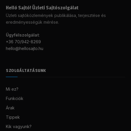
Helló Sajtó! Üzleti Sajtószolgálat
Üzleti sajtóközlemények publikálása, terjesztése és
eredményességük mérése.
Ügyfélszolgálat
:
+36 70/942-8269
hello@hellosajto.hu
SZOLGÁLTATÁSUNK
Mi ez?
Funkciók
Árak
Tippek
Kik vagyunk?