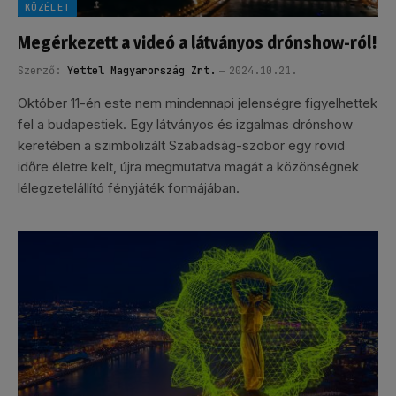
KÖZÉLET
Megérkezett a videó a látványos drónshow-ról!
Szerző:
Yettel Magyarország Zrt.
2024.10.21.
Október 11-én este nem mindennapi jelenségre figyelhettek
fel a budapestiek. Egy látványos és izgalmas drónshow
keretében a szimbolizált Szabadság-szobor egy rövid
időre életre kelt, újra megmutatva magát a közönségnek
lélegzetelállító fényjáték formájában.