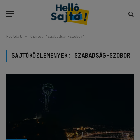
Főoldal
»
Címke: "szabadság-szobor"
SAJTÓKÖZLEMÉNYEK:
SZABADSÁG-SZOBOR