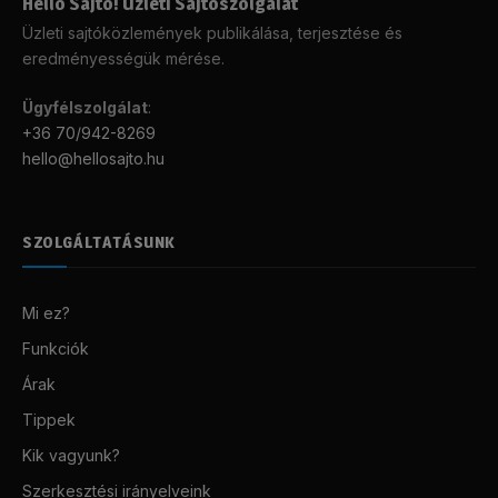
Helló Sajtó! Üzleti Sajtószolgálat
Üzleti sajtóközlemények publikálása, terjesztése és
eredményességük mérése.
Ügyfélszolgálat
:
+36 70/942-8269
hello@hellosajto.hu
SZOLGÁLTATÁSUNK
Mi ez?
Funkciók
Árak
Tippek
Kik vagyunk?
Szerkesztési irányelveink