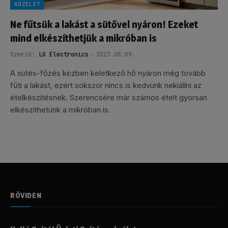
KÖZÉLET
Ne fűtsük a lakást a sütővel nyáron! Ezeket
mind elkészíthetjük a mikróban is
Szerző:
LG Electronics
2023.08.09.
A sütés-főzés közben keletkező hő nyáron még tovább
fűti a lakást, ezért sokszor nincs is kedvünk nekiállni az
ételkészítésnek. Szerencsére már számos ételt gyorsan
elkészíthetünk a mikróban is.
RÖVIDEN