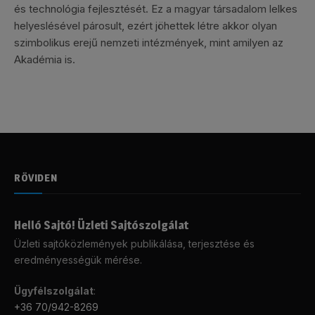
és technológia fejlesztését. Ez a magyar társadalom lelkes
helyeslésével párosult, ezért jöhettek létre akkor olyan
szimbolikus erejű nemzeti intézmények, mint amilyen az
Akadémia is.
RÖVIDEN
Helló Sajtó! Üzleti Sajtószolgálat
Üzleti sajtóközlemények publikálása, terjesztése és
eredményességük mérése.
Ügyfélszolgálat
:
+36 70/942-8269