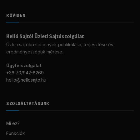
RÖVIDEN
Helló Sajtó! Üzleti Sajtószolgálat
Üzleti sajtóközlemények publikálása, terjesztése és
eredményességük mérése.
Ügyfélszolgálat
:
+36 70/942-8269
hello@hellosajto.hu
SZOLGÁLTATÁSUNK
Mi ez?
Funkciók