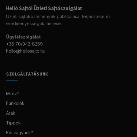
Helló Sajtó! Üzleti Sajtószolgálat
Üzleti sajtóközlemények publikálása, terjesztése és
eredményességük mérése.
Ügyfélszolgálat
:
+36 70/942-8269
hello@hellosajto.hu
SZOLGÁLTATÁSUNK
Mi ez?
Funkciók
Árak
Tippek
Kik vagyunk?