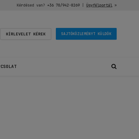
Kérdésed van?
+36 70/942-8269
|
Ügyfélportál
»
HÍRLEVELET KÉREK
SAJTÓKÖZLEMÉNYT KÜLDÖK
PCSOLAT