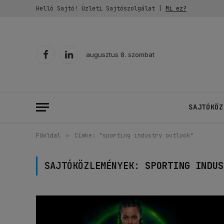
Helló Sajtó! Üzleti Sajtószolgálat |
Mi ez?
augusztus 8. szombat
Facebook
LinkedIn
SAJTÓKÖZ
Főoldal
»
Címke: "sporting industry outlook"
SAJTÓKÖZLEMÉNYEK:
SPORTING INDUS