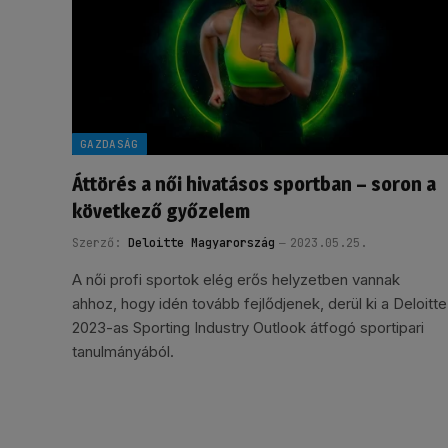
GAZDASÁG
Áttörés a női hivatásos sportban – soron a
következő győzelem
Szerző:
Deloitte Magyarország
2023.05.25.
A női profi sportok elég erős helyzetben vannak
ahhoz, hogy idén tovább fejlődjenek, derül ki a Deloitte
2023-as Sporting Industry Outlook átfogó sportipari
tanulmányából.