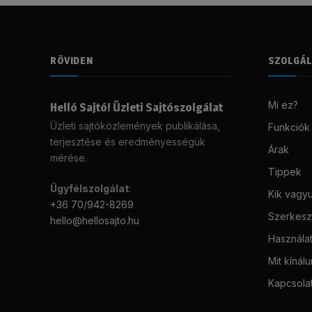
RÖVIDEN
SZOLGÁ
Mi ez?
Helló Sajtó! Üzleti Sajtószolgálat
Üzleti sajtóközlemények publikálása,
Funkciók
terjesztése és eredményességük
Árak
mérése.
Tippek
Ügyfélszolgálat
:
Kik vagy
+36 70/942-8269
Szerkeszt
hello@hellosajto.hu
Használat
Mit kínál
Kapcsola