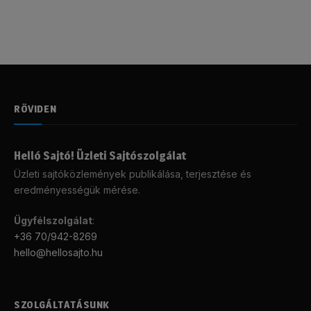
RÖVIDEN
Helló Sajtó! Üzleti Sajtószolgálat
Üzleti sajtóközlemények publikálása, terjesztése és
eredményességük mérése.
Ügyfélszolgálat
:
+36 70/942-8269
hello@hellosajto.hu
SZOLGÁLTATÁSUNK