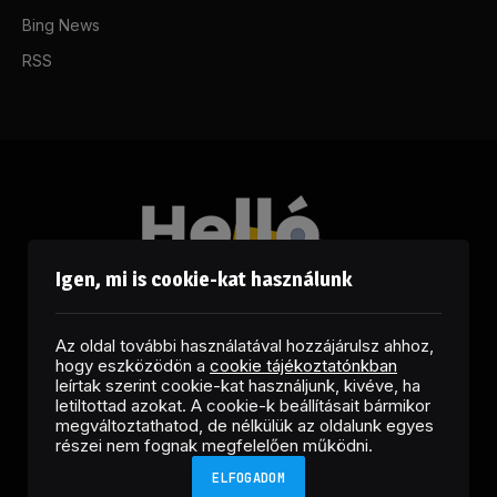
Bing News
RSS
Igen, mi is cookie-kat használunk
Az oldal további használatával hozzájárulsz ahhoz,
hogy eszközödön a
cookie tájékoztatónkban
leírtak szerint cookie-kat használjunk, kivéve, ha
letiltottad azokat. A cookie-k beállításait bármikor
megváltoztathatod, de nélkülük az oldalunk egyes
Facebook
LinkedIn
X
RSS
részei nem fognak megfelelően működni.
(Twitter)
ELFOGADOM
Copyright © 2026 Helló Sajtó! Üzleti Sajtószolgálat