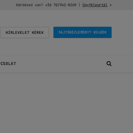
Kérdésed van?
+36 70/942-8269
|
Ügyfélportál
»
HÍRLEVELET KÉREK
SAJTÓKÖZLEMÉNYT KÜLDÖK
PCSOLAT