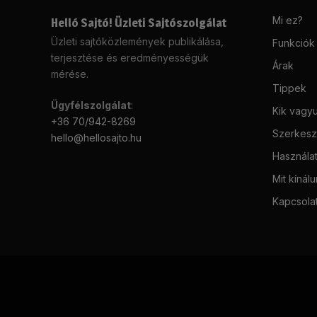
Mi ez?
Helló Sajtó! Üzleti Sajtószolgálat
Üzleti sajtóközlemények publikálása,
Funkciók
terjesztése és eredményességük
Árak
mérése.
Tippek
Ügyfélszolgálat
:
Kik vagy
+36 70/942-8269
Szerkeszt
hello@hellosajto.hu
Használat
Mit kínál
Kapcsola