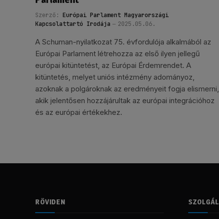
Szerző:
Európai Parlament Magyarországi
Kapcsolattartó Irodája
2025.05.06.
A Schuman-nyilatkozat 75. évfordulója alkalmából az
Európai Parlament létrehozza az első ilyen jellegű
európai kitüntetést, az Európai Érdemrendet. A
kitüntetés, melyet uniós intézmény adományoz,
azoknak a polgároknak az eredményeit fogja elismerni,
akik jelentősen hozzájárultak az európai integrációhoz
és az európai értékekhez.
RÖVIDEN
SZOLGÁ