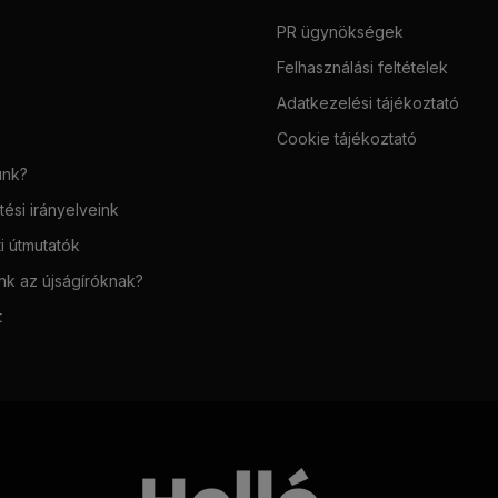
PR ügynökségek
Felhasználási feltételek
Adatkezelési tájékoztató
Cookie tájékoztató
unk?
ési irányelveink
i útmutatók
unk az újságíróknak?
t