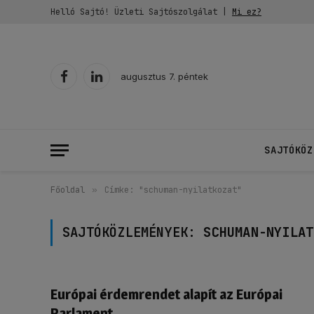
Helló Sajtó! Üzleti Sajtószolgálat |
Mi ez?
augusztus 7. péntek
Facebook
LinkedIn
SAJTÓKÖZ
Főoldal
»
Címke: "schuman-nyilatkozat"
SAJTÓKÖZLEMÉNYEK:
SCHUMAN-NYILAT
Európai érdemrendet alapít az Európai
Parlament