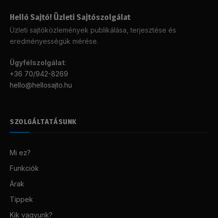
Helló Sajtó! Üzleti Sajtószolgálat
Üzleti sajtóközlemények publikálása, terjesztése és
eredményességük mérése.
Ügyfélszolgálat
:
+36 70/942-8269
hello@hellosajto.hu
SZOLGÁLTATÁSUNK
Mi ez?
Funkciók
Árak
Tippek
Kik vagyunk?