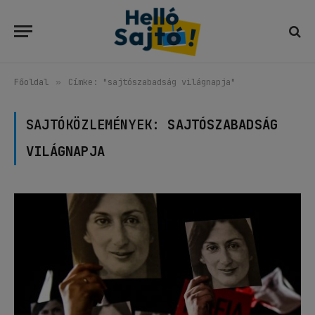
Főoldal
»
Címke: "sajtószabadság világnapja"
SAJTÓKÖZLEMÉNYEK:
SAJTÓSZABADSÁG
VILÁGNAPJA