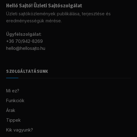
Helló Sajtó! Üzleti Sajtószolgálat
Üzleti sajtóközlemények publikálása, terjesztése és
eredményességük mérése.
Ügyfélszolgálat
:
+36 70/942-8269
hello@hellosajto.hu
SZOLGÁLTATÁSUNK
Mi ez?
Funkciók
Árak
Tippek
Kik vagyunk?