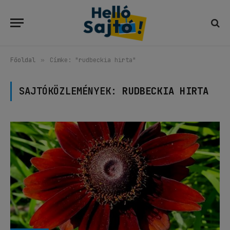
Főoldal
»
Címke: "rudbeckia hirta"
SAJTÓKÖZLEMÉNYEK:
RUDBECKIA HIRTA