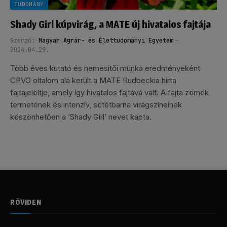
TUDOMÁNY
Shady Girl kúpvirág, a MATE új hivatalos fajtája
Szerző:
Magyar Agrár- és Élettudományi Egyetem
2024.04.29.
Több éves kutató és nemesítői munka eredményeként
CPVO oltalom alá került a MATE Rudbeckia hirta
fajtajelöltje, amely így hivatalos fajtává vált. A fajta zömök
termetének és intenzív, sötétbarna virágszíneinek
köszönhetően a ’Shady Girl’ nevet kapta.
RÖVIDEN