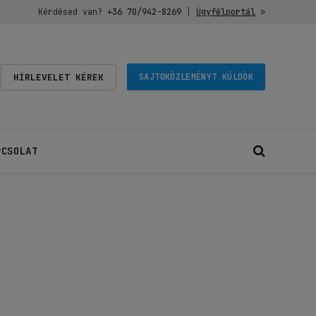
Kérdésed van?
+36 70/942-8269
|
Ügyfélportál
»
HÍRLEVELET KÉREK
SAJTÓKÖZLEMÉNYT KÜLDÖK
PCSOLAT