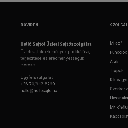
RÖVIDEN
SZOLGÁ
Mi ez?
Helló Sajtó! Üzleti Sajtószolgálat
Üzleti sajtóközlemények publikálása,
Funkciók
terjesztése és eredményességük
Árak
mérése.
Tippek
Ügyfélszolgálat
:
Kik vagy
+36 70/942-8269
Szerkeszt
hello@hellosajto.hu
Használat
Mit kínál
Kapcsola