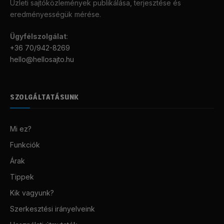
Üzleti sajtóközlemények publikálása, terjesztése és
eredményességük mérése.
Ügyfélszolgálat
:
+36 70/942-8269
hello@hellosajto.hu
SZOLGÁLTATÁSUNK
Mi ez?
Funkciók
Árak
Tippek
Kik vagyunk?
Szerkesztési irányelveink