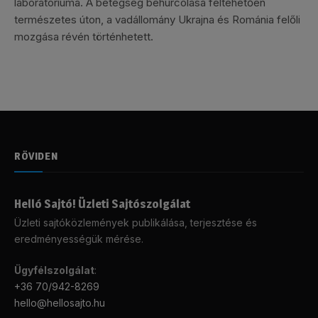
laboratóriuma. A betegség behurcolása feltehetően
természetes úton, a vadállomány Ukrajna és Románia felőli
mozgása révén történhetett.
RÖVIDEN
Helló Sajtó! Üzleti Sajtószolgálat
Üzleti sajtóközlemények publikálása, terjesztése és
eredményességük mérése.
Ügyfélszolgálat
:
+36 70/942-8269
hello@hellosajto.hu