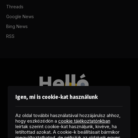
Threads
Google News
Bing News
RSS
Igen, mi is cookie-kat használunk
Az oldal további használatával hozzájárulsz ahhoz,
hogy eszközödön a
cookie tájékoztatónkban
leírtak szerint cookie-kat használjunk, kivéve, ha
letiltottad azokat. A cookie-k beállításait bármikor
megváltoztathatod, de nélkülük az oldalunk egyes
Facebook
LinkedIn
X
RSS