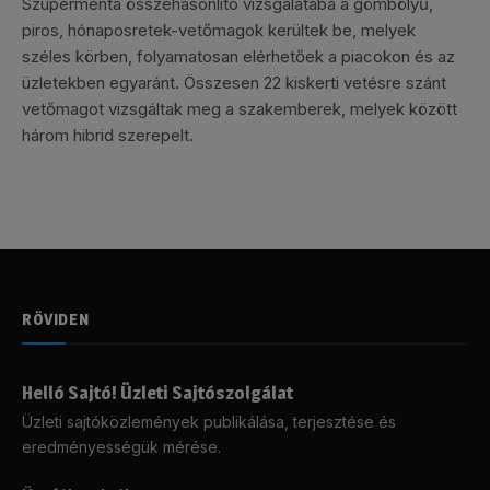
Szupermenta összehasonlító vizsgálatába a gömbölyű,
piros, hónaposretek-vetőmagok kerültek be, melyek
széles körben, folyamatosan elérhetőek a piacokon és az
üzletekben egyaránt. Összesen 22 kiskerti vetésre szánt
vetőmagot vizsgáltak meg a szakemberek, melyek között
három hibrid szerepelt.
RÖVIDEN
Helló Sajtó! Üzleti Sajtószolgálat
Üzleti sajtóközlemények publikálása, terjesztése és
eredményességük mérése.