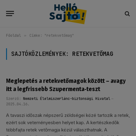
Főoldal
»
Címke: "retekvetőmag"
SAJTÓKÖZLEMÉNYEK:
RETEKVETŐMAG
Meglepetés a retekvetőmagok között – avagy
itt a legfrissebb Szupermenta-teszt
Szerző:
Nemzeti Élelmiszerlánc-biztonsági Hivatal
2025.04.16.
A tavaszi időszak népszerű zöldségei közé tartozik a retek,
ezért sok veteményesben helyet kap. A kertészkedők
többfajta retek vetőmagja közül választhatnak. A