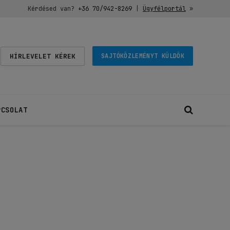
Kérdésed van?
+36 70/942-8269
|
Ügyfélportál
»
HÍRLEVELET KÉREK
SAJTÓKÖZLEMÉNYT KÜLDÖK
PCSOLAT