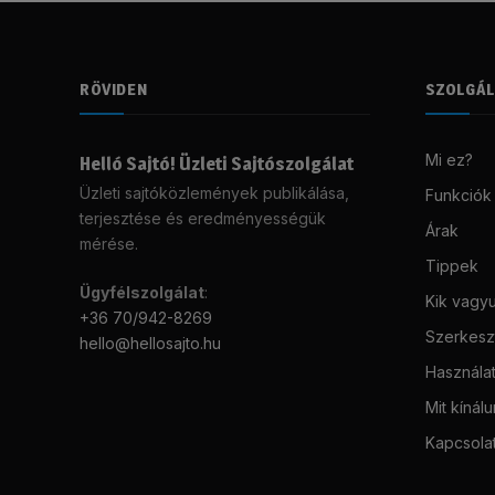
RÖVIDEN
SZOLGÁ
Mi ez?
Helló Sajtó! Üzleti Sajtószolgálat
Üzleti sajtóközlemények publikálása,
Funkciók
terjesztése és eredményességük
Árak
mérése.
Tippek
Ügyfélszolgálat
:
Kik vagy
+36 70/942-8269
Szerkeszt
hello@hellosajto.hu
Használat
Mit kínál
Kapcsola