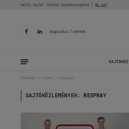
Helló Sajtó! Üzleti Sajtószolgálat |
Mi ez?
augusztus 7. péntek
Facebook
LinkedIn
SAJTÓKÖZ
Főoldal
»
Címke: "respray"
SAJTÓKÖZLEMÉNYEK:
RESPRAY