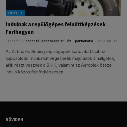
KÖZÉLET
Indulnak a repülőgépes felnőttképzések
Ferihegyen
Szerző:
Budapesti Kereskedelmi és Iparkamara
2023.08.17.
Az Airbus és Boeing repülőgépek karbantartásához
kapcsolódó munkákat végezhetik majd azok a hallgatók,
akik részt vesznek a BKIK, valamint az Aeroplex ősszel
induló közös felnőttképzésén.
RÖVIDEN