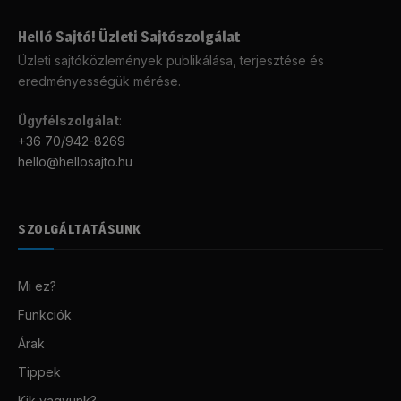
Helló Sajtó! Üzleti Sajtószolgálat
Üzleti sajtóközlemények publikálása, terjesztése és
eredményességük mérése.
Ügyfélszolgálat
:
+36 70/942-8269
hello@hellosajto.hu
SZOLGÁLTATÁSUNK
Mi ez?
Funkciók
Árak
Tippek
Kik vagyunk?